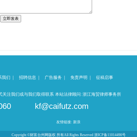
系我们
｜
招聘信息
｜
广告服务
｜
免责声明
｜
征稿启事
式关注我们或与我们取得联系 本站法律顾问:
浙江海贸律师事务所
060
kf@caifutz.com
友情链接:
新浪
Copyright ©财富台州网版权 所有All Rights Reserved
浙ICP备11014490号