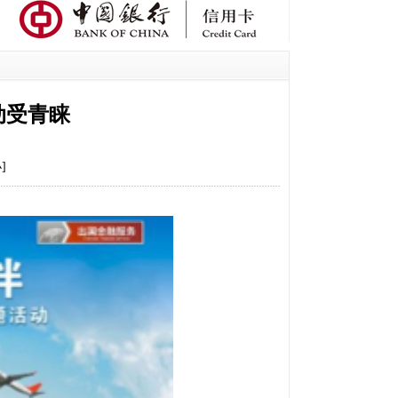
动受青睐
小
]