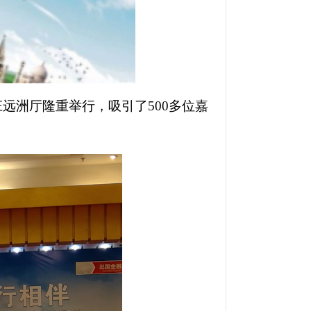
庄远洲厅隆重举行，吸引了
500
多位嘉